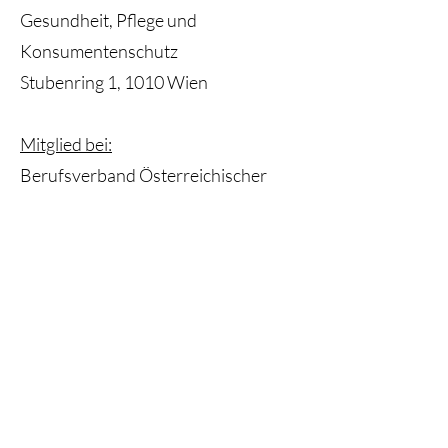
Gesundheit, Pflege und
Konsumentenschutz
Stubenring 1, 1010 Wien
Mitglied bei:
Berufsverband Österreichischer
PsychologInnen (BÖP)
UID-Nummer:
AT U 661 66668
Haftungsausschluss:
Alle Inhalte dieser Website dienen
der Information. Sie ersetzen keine