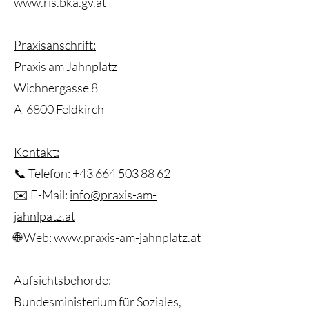
www.ris.bka.gv.at
Praxisanschrift:
Praxis am Jahnplatz
Wichnergasse 8
A-6800 Feldkirch
Kontakt:
📞 Telefon: +43 664 503 88 62
✉️ E-Mail:
info@praxis-am-
jahnlpatz.at
🌐 Web:
www.praxis-am-jahnplatz.at
Aufsichtsbehörde:
Bundesministerium für Soziales,